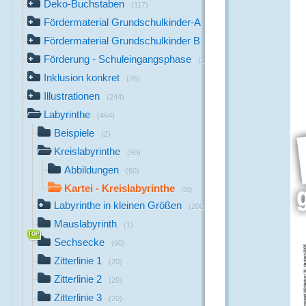
Deko-Buchstaben
(117)
Fördermaterial Grundschulkinder-A
(44)
Fördermaterial Grundschulkinder B
(529)
Förderung - Schuleingangsphase
(1142)
Inklusion konkret
(76)
Illustrationen
(244)
Labyrinthe
(464)
Beispiele
(2)
Kreislabyrinthe
(90)
Abbildungen
(60)
Kartei - Kreislabyrinthe
(30)
Labyrinthe in kleinen Größen
(200)
Mauslabyrinth
(1)
Sechsecke
(90)
Zitterlinie 1
(20)
Zitterlinie 2
(20)
Zitterlinie 3
(20)