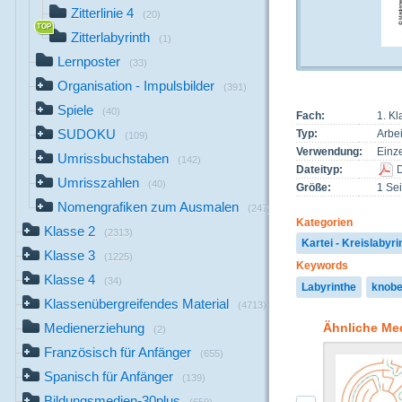
Zitterlinie 4
(20)
Zitterlabyrinth
(1)
Lernposter
(33)
Organisation - Impulsbilder
(391)
Spiele
(40)
Fach:
1. Kl
SUDOKU
Typ:
Arbei
(109)
Verwendung:
Einze
Umrissbuchstaben
(142)
Dateityp:
Umrisszahlen
(40)
Größe:
1 Sei
Nomengrafiken zum Ausmalen
(247)
Kategorien
Klasse 2
(2313)
Kartei - Kreislabyri
Klasse 3
(1225)
Keywords
Klasse 4
(34)
Labyrinthe
knobe
Klassenübergreifendes Material
(4713)
Ähnliche Me
Medienerziehung
(2)
Französisch für Anfänger
(655)
Spanisch für Anfänger
(139)
Bildungsmedien-30plus