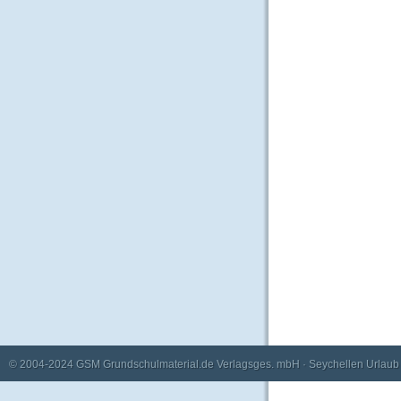
© 2004-2024
GSM Grundschulmaterial.de Verlagsges. mbH
·
Seychellen Urlaub