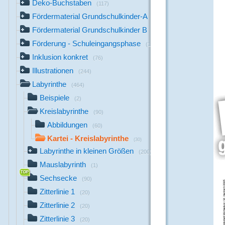
Deko-Buchstaben
(117)
Fördermaterial Grundschulkinder-A
(44)
Fördermaterial Grundschulkinder B
(529)
Förderung - Schuleingangsphase
(1142)
Inklusion konkret
(76)
Illustrationen
(244)
Labyrinthe
(464)
Beispiele
(2)
Kreislabyrinthe
(90)
Abbildungen
(60)
Kartei - Kreislabyrinthe
(30)
Labyrinthe in kleinen Größen
(200)
Mauslabyrinth
(1)
Sechsecke
(90)
Zitterlinie 1
(20)
Zitterlinie 2
(20)
Zitterlinie 3
(20)