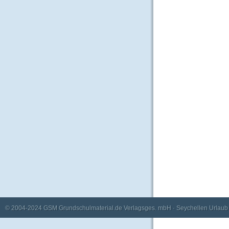
© 2004-2024
GSM Grundschulmaterial.de Verlagsges. mbH
·
Seychellen Urlaub