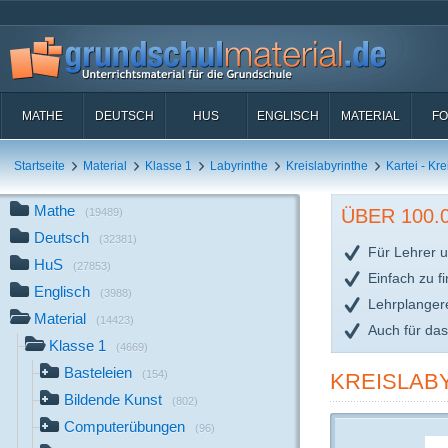
MATHE
DEUTSCH
HUS
ENGLISCH
MATERIAL
FO
Startseite
Material
Klasse 1
Labyrinthe
Kreislabyrinthe
Kartei - Kre
Mathe
ÜBER 100
(19489)
Deutsch
(32381)
Für Lehrer u
HuS
(27853)
Einfach zu f
Englisch
(3988)
Lehrplanger
Material
(14423)
Auch für da
Klasse 1
(4669)
Basteleien
(154)
KREISLABY
Bildende Kunst
(802)
Computerübungen
(96)