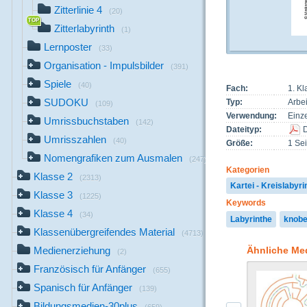
Zitterlinie 4
(20)
Zitterlabyrinth
(1)
Lernposter
(33)
Organisation - Impulsbilder
(391)
Spiele
(40)
Fach:
1. Kl
SUDOKU
Typ:
Arbei
(109)
Verwendung:
Einze
Umrissbuchstaben
(142)
Dateityp:
Umrisszahlen
(40)
Größe:
1 Sei
Nomengrafiken zum Ausmalen
(247)
Kategorien
Klasse 2
(2313)
Kartei - Kreislabyri
Klasse 3
(1225)
Keywords
Klasse 4
(34)
Labyrinthe
knobe
Klassenübergreifendes Material
(4713)
Ähnliche Me
Medienerziehung
(2)
Französisch für Anfänger
(655)
Spanisch für Anfänger
(139)
Bildungsmedien-30plus