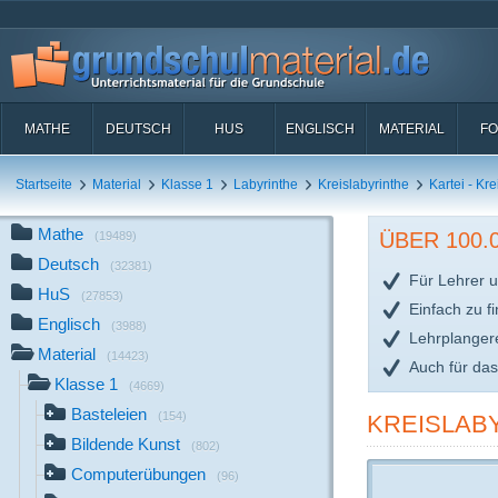
MATHE
DEUTSCH
HUS
ENGLISCH
MATERIAL
FO
Startseite
Material
Klasse 1
Labyrinthe
Kreislabyrinthe
Kartei - Kre
Mathe
ÜBER 100
(19489)
Deutsch
(32381)
Für Lehrer u
HuS
(27853)
Einfach zu f
Englisch
(3988)
Lehrplanger
Material
(14423)
Auch für da
Klasse 1
(4669)
Basteleien
(154)
KREISLABY
Bildende Kunst
(802)
Computerübungen
(96)