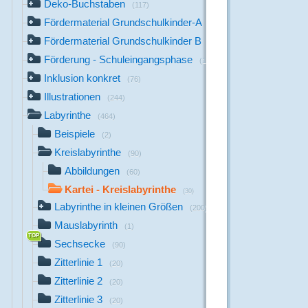
Deko-Buchstaben
(117)
Fördermaterial Grundschulkinder-A
(44)
Fördermaterial Grundschulkinder B
(529)
Förderung - Schuleingangsphase
(1142)
Inklusion konkret
(76)
Illustrationen
(244)
Labyrinthe
(464)
Beispiele
(2)
Kreislabyrinthe
(90)
Abbildungen
(60)
Kartei - Kreislabyrinthe
(30)
Labyrinthe in kleinen Größen
(200)
Mauslabyrinth
(1)
Sechsecke
(90)
Zitterlinie 1
(20)
Zitterlinie 2
(20)
Zitterlinie 3
(20)