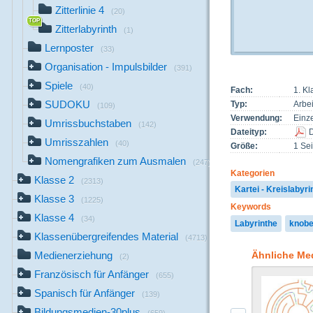
Zitterlinie 4
(20)
Zitterlabyrinth
(1)
Lernposter
(33)
Organisation - Impulsbilder
(391)
Spiele
(40)
Fach:
1. Kl
SUDOKU
Typ:
Arbei
(109)
Verwendung:
Einze
Umrissbuchstaben
(142)
Dateityp:
Umrisszahlen
(40)
Größe:
1 Sei
Nomengrafiken zum Ausmalen
(247)
Kategorien
Klasse 2
(2313)
Kartei - Kreislabyri
Klasse 3
(1225)
Keywords
Klasse 4
(34)
Labyrinthe
knobe
Klassenübergreifendes Material
(4713)
Ähnliche Me
Medienerziehung
(2)
Französisch für Anfänger
(655)
Spanisch für Anfänger
(139)
Bildungsmedien-30plus