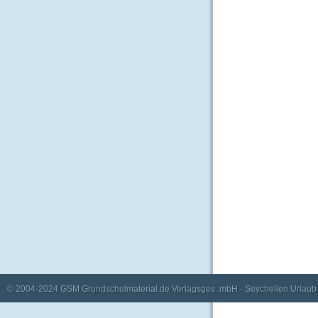
© 2004-2024
GSM Grundschulmaterial.de Verlagsges. mbH
·
Seychellen Urlaub