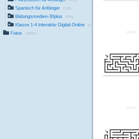
(655)
Spanisch für Anfänger
(139)
Bildungsmedien-30plus
(659)
Klasse 1-4 Interaktiv Digital Online
(14)
Fotos
13.JPG
(28981)
16.JPG