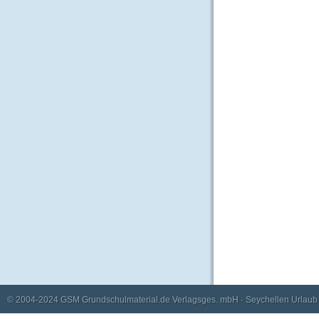
© 2004-2024
GSM Grundschulmaterial.de Verlagsges. mbH
·
Seychellen Urlaub