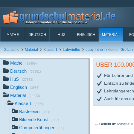
MATHE
DEUTSCH
HUS
ENGLISCH
MATERIAL
FO
Startseite
Material
Klasse 1
Labyrinthe
Labyrinthe in kleinen Größen
Mathe
ÜBER 100.0
(19489)
Deutsch
(32381)
Für Lehrer und 
HuS
(27853)
Einfach zu find
Englisch
(3988)
Lehrplangerech
Material
(14423)
Auch für das a
Klasse 1
(4669)
Basteleien
(154)
Bildende Kunst
(802)
Beliebt in:
Material >
Computerübungen
(96)