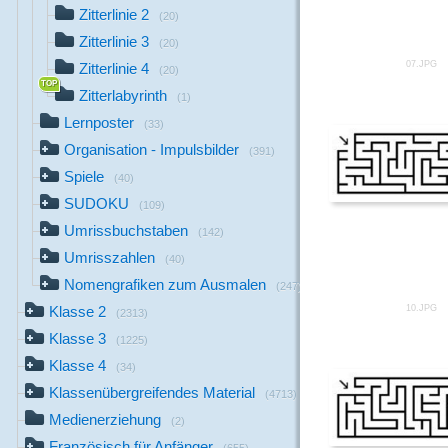
Zitterlinie 2
(20)
Zitterlinie 3
(20)
07.JPG
Zitterlinie 4
(20)
Zitterlabyrinth
(1)
Lernposter
(33)
Organisation - Impulsbilder
(391)
Spiele
(40)
SUDOKU
(109)
Umrissbuchstaben
(142)
Umrisszahlen
(40)
Nomengrafiken zum Ausmalen
(247)
10.JPG
Klasse 2
(2313)
Klasse 3
(1225)
Klasse 4
(34)
Klassenübergreifendes Material
(4713)
Medienerziehung
(2)
Französisch für Anfänger