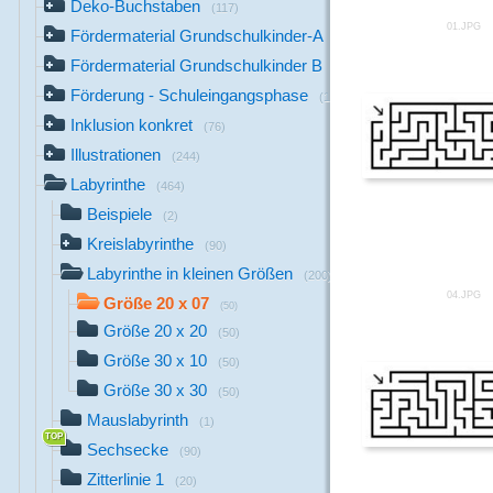
Deko-Buchstaben
(117)
01.JPG
Fördermaterial Grundschulkinder-A
(44)
Fördermaterial Grundschulkinder B
(529)
Förderung - Schuleingangsphase
(1142)
Inklusion konkret
(76)
Illustrationen
(244)
Labyrinthe
(464)
Beispiele
(2)
Kreislabyrinthe
(90)
Labyrinthe in kleinen Größen
(200)
04.JPG
Größe 20 x 07
(50)
Größe 20 x 20
(50)
Größe 30 x 10
(50)
Größe 30 x 30
(50)
Mauslabyrinth
(1)
Sechsecke
(90)
Zitterlinie 1
(20)