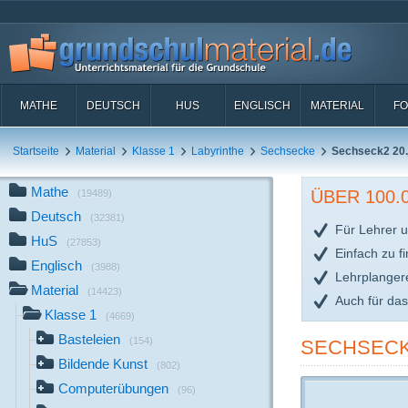
MATHE
DEUTSCH
HUS
ENGLISCH
MATERIAL
FO
Startseite
Material
Klasse 1
Labyrinthe
Sechsecke
Sechseck2 20.
Mathe
ÜBER 100
(19489)
Deutsch
(32381)
Für Lehrer u
HuS
(27853)
Einfach zu f
Englisch
(3988)
Lehrplanger
Material
(14423)
Auch für da
Klasse 1
(4669)
Basteleien
(154)
SECHSECK
Bildende Kunst
(802)
Computerübungen
(96)