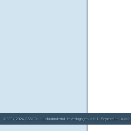
© 2004-2024
GSM Grundschulmaterial.de Verlagsges. mbH
·
Seychellen Urlaub