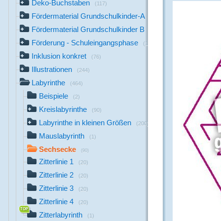
Deko-Buchstaben
(117)
Fördermaterial Grundschulkinder-A
(44)
Fördermaterial Grundschulkinder B
(529)
Förderung - Schuleingangsphase
(1142)
Inklusion konkret
(76)
Illustrationen
(244)
Labyrinthe
(464)
Beispiele
(2)
Kreislabyrinthe
(90)
Labyrinthe in kleinen Größen
(200)
Mauslabyrinth
(1)
Sechsecke
(90)
Zitterlinie 1
(20)
Zitterlinie 2
(20)
Zitterlinie 3
(20)
Zitterlinie 4
(20)
Zitterlabyrinth
(1)