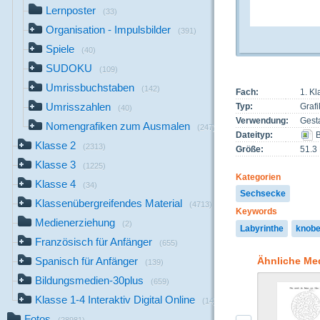
Lernposter
(33)
Organisation - Impulsbilder
(391)
Spiele
(40)
SUDOKU
(109)
Umrissbuchstaben
(142)
Fach:
1. Kl
Umrisszahlen
Typ:
Grafi
(40)
Verwendung:
Gest
Nomengrafiken zum Ausmalen
(247)
Dateityp:
B
Klasse 2
(2313)
Größe:
51.3
Klasse 3
(1225)
Kategorien
Klasse 4
(34)
Sechsecke
Klassenübergreifendes Material
(4713)
Keywords
Medienerziehung
(2)
Labyrinthe
knobe
Französisch für Anfänger
(655)
Ähnliche Me
Spanisch für Anfänger
(139)
Bildungsmedien-30plus
(659)
Klasse 1-4 Interaktiv Digital Online
(14)
Fotos