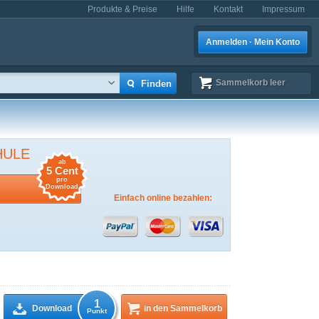
Produkte & Preise
Hilfe
Kontakt
Impressum
Anmelden · Mein Konto
Sammelkorb
leer
HULE
ab
5 Cent
pro
Download
Einfach online bezahlen:
1
Download
in den Sammelkorb
Punkt