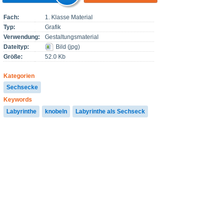
Fach:
1. Klasse Material
Typ:
Grafik
Verwendung:
Gestaltungsmaterial
Dateityp:
Bild
(
jpg
)
Größe:
52.0 Kb
Kategorien
Sechsecke
Keywords
Labyrinthe
knobeln
Labyrinthe als Sechseck