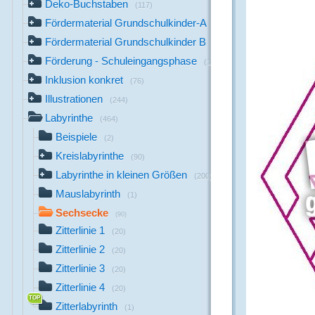
Deko-Buchstaben
(117)
Fördermaterial Grundschulkinder-A
(44)
Fördermaterial Grundschulkinder B
(529)
Förderung - Schuleingangsphase
(1142)
Inklusion konkret
(76)
Illustrationen
(244)
Labyrinthe
(464)
Beispiele
(2)
Kreislabyrinthe
(90)
Labyrinthe in kleinen Größen
(200)
Mauslabyrinth
(1)
Sechsecke
(90)
Zitterlinie 1
(20)
Zitterlinie 2
(20)
Zitterlinie 3
(20)
Zitterlinie 4
(20)
Zitterlabyrinth
(1)