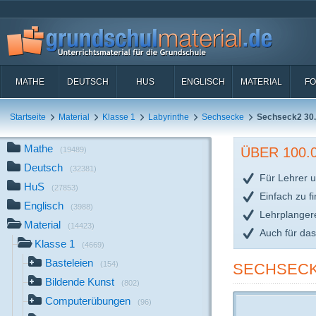
MATHE
DEUTSCH
HUS
ENGLISCH
MATERIAL
FO
Startseite
Material
Klasse 1
Labyrinthe
Sechsecke
Sechseck2 30.
Mathe
ÜBER 100
(19489)
Deutsch
(32381)
Für Lehrer u
HuS
(27853)
Einfach zu f
Englisch
(3988)
Lehrplanger
Material
(14423)
Auch für da
Klasse 1
(4669)
Basteleien
(154)
SECHSECK
Bildende Kunst
(802)
Computerübungen
(96)