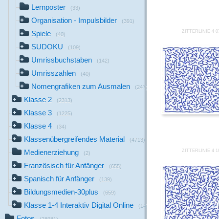
Lernposter
(33)
Organisation - Impulsbilder
(391)
ZITTERLINIE 4 0
Spiele
(40)
SUDOKU
(109)
Umrissbuchstaben
(142)
Umrisszahlen
(40)
Nomengrafiken zum Ausmalen
(247)
Klasse 2
(2313)
Klasse 3
(1225)
Klasse 4
(34)
Klassenübergreifendes Material
(4713)
ZITTERLINIE 4 1
Medienerziehung
(2)
Französisch für Anfänger
(655)
Spanisch für Anfänger
(139)
Bildungsmedien-30plus
(659)
Klasse 1-4 Interaktiv Digital Online
(14)
Fotos