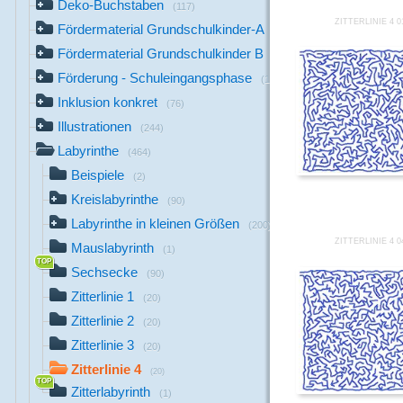
Deko-Buchstaben
(117)
ZITTERLINIE 4 0
Fördermaterial Grundschulkinder-A
(44)
Fördermaterial Grundschulkinder B
(529)
Förderung - Schuleingangsphase
(1142)
Inklusion konkret
(76)
Illustrationen
(244)
Labyrinthe
(464)
Beispiele
(2)
Kreislabyrinthe
(90)
Labyrinthe in kleinen Größen
(200)
ZITTERLINIE 4 0
Mauslabyrinth
(1)
Sechsecke
(90)
Zitterlinie 1
(20)
Zitterlinie 2
(20)
Zitterlinie 3
(20)
Zitterlinie 4
(20)
Zitterlabyrinth
(1)