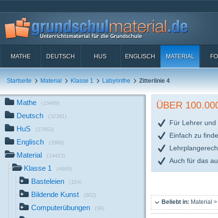
MATHE
DEUTSCH
HUS
ENGLISCH
MATERIAL
FO
Startseite
Material
Klasse 1
Labyrinthe
Zitterlinie 4
Mathe
ÜBER 100.0
(19489)
Deutsch
(32381)
Für Lehrer und 
HuS
(27853)
Einfach zu find
Englisch
(3988)
Lehrplangerech
Material
(14423)
Auch für das a
Klasse 1
(4669)
Basteleien
(154)
Bildende Kunst
(802)
Beliebt in:
Material >
Computerübungen
(96)