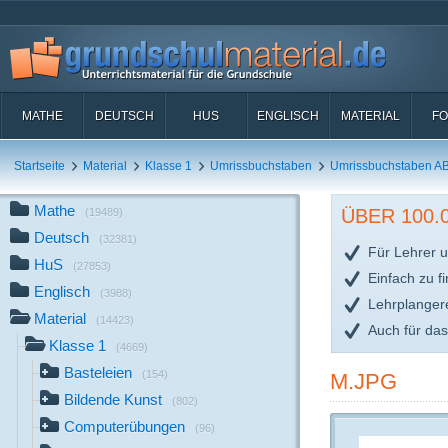
MATHE
DEUTSCH
HUS
ENGLISCH
MATERIAL
FO
Startseite
Material
Klasse 1
Umrissbuchstaben
Umrissbuchstaben A
Mathe
ÜBER 100
(19489)
Deutsch
(32381)
Für Lehrer u
HuS
(27853)
Einfach zu f
Englisch
(3988)
Lehrplanger
Material
(14423)
Auch für da
Klasse 1
(4669)
Basteleien
(154)
M.JPG
Bildende Kunst
(802)
Computerübungen
(96)