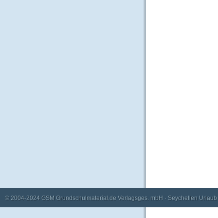
© 2004-2024
GSM Grundschulmaterial.de Verlagsges. mbH
·
Seychellen Urlaub