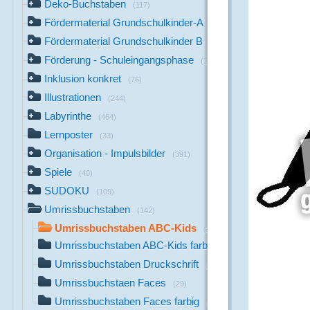
Deko-Buchstaben
(117)
Fördermaterial Grundschulkinder-A
(44)
Fördermaterial Grundschulkinder B
(529)
Förderung - Schuleingangsphase
(1142)
Inklusion konkret
(76)
Illustrationen
(244)
Labyrinthe
(464)
Lernposter
(33)
Organisation - Impulsbilder
(391)
Spiele
(40)
SUDOKU
(109)
Umrissbuchstaben
(142)
Umrissbuchstaben ABC-Kids
(29)
Umrissbuchstaben ABC-Kids farbig
(29)
Umrissbuchstaben Druckschrift
(26)
Umrissbuchstaen Faces
(29)
Umrissbuchstaben Faces farbig
(29)