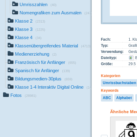
Umrisszahlen
(40)
Nomengrafiken zum Ausmalen
(247)
Klasse 2
(2313)
Klasse 3
(1225)
Klasse 4
(34)
Fach:
1. Kl
Klassenübergreifendes Material
Typ:
Grafi
(4713)
Verwendung:
Gest
Medienerziehung
(2)
Dateityp:
B
Französisch für Anfänger
(655)
Größe:
29.5
Spanisch für Anfänger
(139)
Kategorien
Bildungsmedien-30plus
(659)
Umrissbuchstaben
Klasse 1-4 Interaktiv Digital Online
(14)
Keywords
Fotos
(28981)
ABC
Alphabet
Ähnliche Me