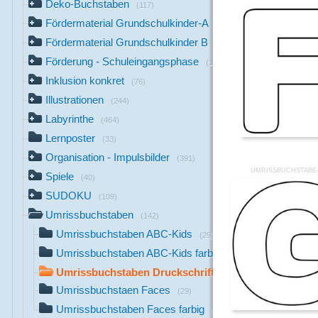
Deko-Buchstaben
(117)
Fördermaterial Grundschulkinder-A
(44)
Fördermaterial Grundschulkinder B
(529)
Förderung - Schuleingangsphase
(1142)
Inklusion konkret
(76)
Illustrationen
(244)
Labyrinthe
(464)
Lernposter
(33)
Organisation - Impulsbilder
(391)
UMRISSBUCHSTABE-
Spiele
(40)
SUDOKU
(109)
Umrissbuchstaben
(142)
Umrissbuchstaben ABC-Kids
(29)
Umrissbuchstaben ABC-Kids farbig
(29)
Umrissbuchstaben Druckschrift
(26)
Umrissbuchstaen Faces
(29)
Umrissbuchstaben Faces farbig
(29)