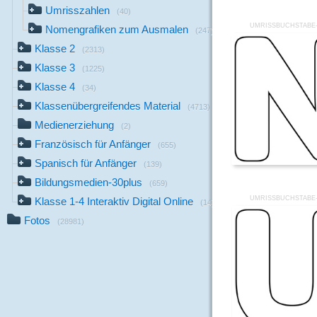
Umrisszahlen
(40)
UMRISSBUCHSTABE-
Nomengrafiken zum Ausmalen
(247)
Klasse 2
(2313)
Klasse 3
(1225)
Klasse 4
(34)
Klassenübergreifendes Material
(4713)
Medienerziehung
(2)
Französisch für Anfänger
(655)
Spanisch für Anfänger
(139)
Bildungsmedien-30plus
(659)
UMRISSBUCHSTABE-
Klasse 1-4 Interaktiv Digital Online
(14)
Fotos
(28981)