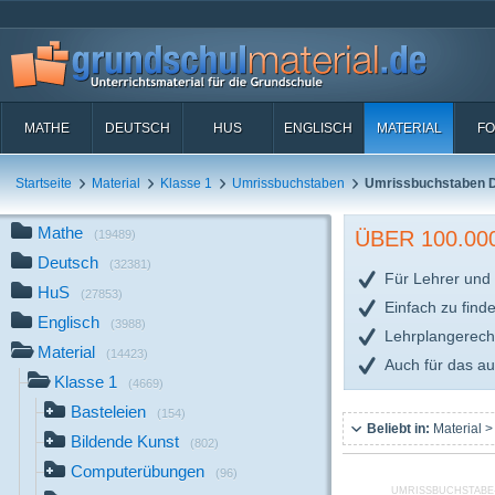
MATHE
DEUTSCH
HUS
ENGLISCH
MATERIAL
FO
Startseite
Material
Klasse 1
Umrissbuchstaben
Umrissbuchstaben D
Mathe
ÜBER 100.0
(19489)
Deutsch
(32381)
Für Lehrer und 
HuS
(27853)
Einfach zu find
Englisch
(3988)
Lehrplangerech
Material
(14423)
Auch für das a
Klasse 1
(4669)
Basteleien
(154)
Beliebt in:
Material >
Bildende Kunst
(802)
Computerübungen
(96)
UMRISSBUCHSTABE-