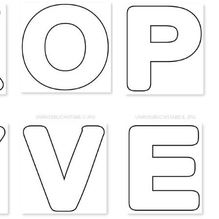
UMRISSBUCHSTABE-V.JPG
UMRISSBUCHSTABE-E.JPG