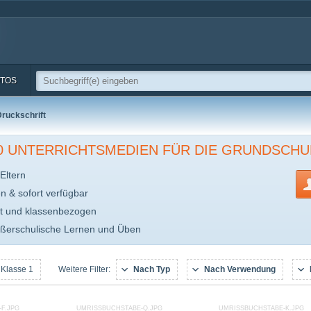
TOS
ruckschrift
00 UNTERRICHTSMEDIEN FÜR DIE GRUNDSCHU
Eltern
en & sofort verfügbar
t und klassenbezogen
ußerschulische Lernen und Üben
 Klasse 1
Nach Typ
Nach Verwendung
Weitere Filter:
F.JPG
UMRISSBUCHSTABE-Q.JPG
UMRISSBUCHSTABE-K.JPG