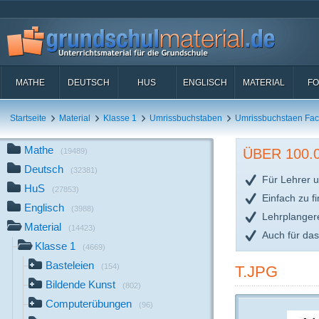
MATHE
DEUTSCH
HUS
ENGLISCH
MATERIAL
FO
Startseite
Material
Klasse 1
Umrissbuchstaben
Umrissbuchstaen Fa
Mathe
ÜBER 100
(19489)
Deutsch
(32381)
Für Lehrer u
HuS
(27853)
Einfach zu f
Englisch
(3988)
Lehrplanger
Material
(14423)
Auch für da
Klasse 1
(4669)
Basteleien
(154)
T.JPG
Bildende Kunst
(802)
Computerübungen
(96)