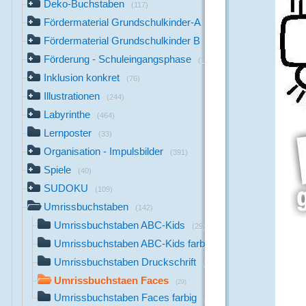
Deko-Buchstaben
(117)
Fördermaterial Grundschulkinder-A
(44)
Fördermaterial Grundschulkinder B
(529)
Förderung - Schuleingangsphase
(1142)
Inklusion konkret
(76)
Illustrationen
(244)
Labyrinthe
(464)
Lernposter
(33)
Organisation - Impulsbilder
(391)
Spiele
(40)
SUDOKU
(109)
Umrissbuchstaben
(142)
Umrissbuchstaben ABC-Kids
(29)
Umrissbuchstaben ABC-Kids farbig
(29)
Umrissbuchstaben Druckschrift
(26)
Umrissbuchstaen Faces
(29)
Umrissbuchstaben Faces farbig
(29)