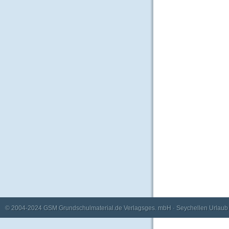
© 2004-2024
GSM Grundschulmaterial.de Verlagsges. mbH
·
Seychellen Urlaub