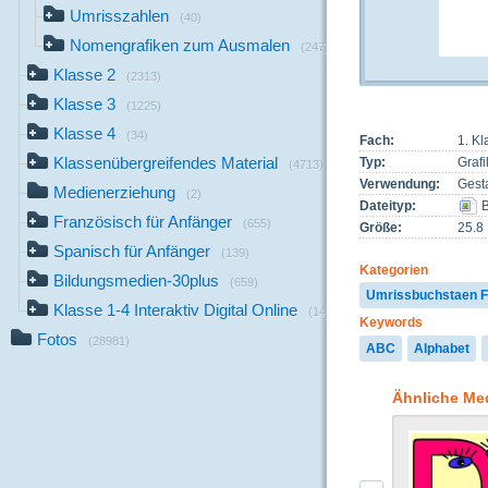
Umrisszahlen
(40)
Nomengrafiken zum Ausmalen
(247)
Klasse 2
(2313)
Klasse 3
(1225)
Klasse 4
(34)
Fach:
1. Kl
Klassenübergreifendes Material
Typ:
Grafi
(4713)
Verwendung:
Gest
Medienerziehung
(2)
Dateityp:
B
Französisch für Anfänger
(655)
Größe:
25.8
Spanisch für Anfänger
(139)
Kategorien
Bildungsmedien-30plus
(659)
Umrissbuchstaen 
Klasse 1-4 Interaktiv Digital Online
(14)
Keywords
Fotos
(28981)
ABC
Alphabet
Ähnliche Me