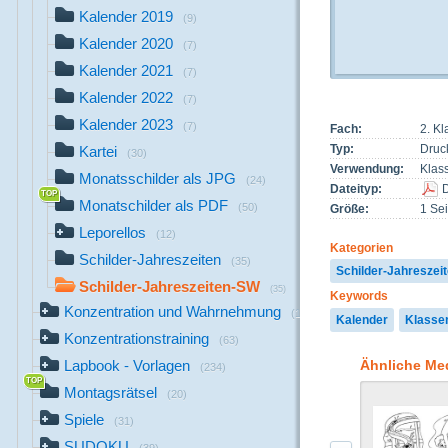
Kalender 2019
(9)
Kalender 2020
(7)
Kalender 2021
(7)
Kalender 2022
(7)
Kalender 2023
(7)
Fach:
2. Kl
Typ:
Druc
Kartei
(30)
Verwendung:
Klas
Monatsschilder als JPG
(24)
Dateityp:
Monatschilder als PDF
(50)
Größe:
1 Sei
Leporellos
(12)
Kategorien
Schilder-Jahreszeiten
(35)
Schilder-Jahreszei
Schilder-Jahreszeiten-SW
(35)
Keywords
Konzentration und Wahrnehmung
(147)
Kalender
Klasse
Konzentrationstraining
(63)
Ähnliche Me
Lapbook - Vorlagen
(234)
Montagsrätsel
(20)
Spiele
(31)
SUDOKU