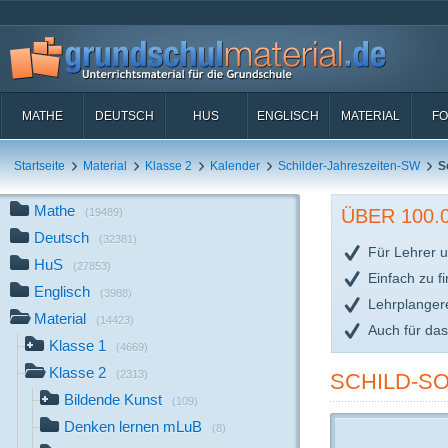
MATHE
DEUTSCH
HUS
ENGLISCH
MATERIAL
FO
Startseite
Material
Klasse 2
Kalender
Schilder-Jahreszeiten-SW
S
Mathe
ÜBER 100
(19489)
Deutsch
(32381)
Für Lehrer u
HuS
(27853)
Einfach zu f
Englisch
(3988)
Lehrplanger
Material
(14423)
Auch für da
Klasse 1
(4669)
Klasse 2
(2313)
SCHILD-S
Bildende Kunst
(109)
Denken lernen mLuB
(8)