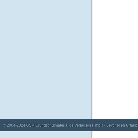
© 2004-2024
GSM Grundschulmaterial.de Verlagsges. mbH
·
Seychellen Urlaub