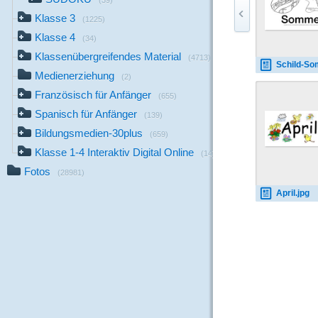
(39)
Klasse 3
(1225)
Klasse 4
(34)
Klassenübergreifendes Material
(4713)
Schild-Sommer-1
Medienerziehung
(2)
Französisch für Anfänger
(655)
Spanisch für Anfänger
(139)
Bildungsmedien-30plus
(659)
Klasse 1-4 Interaktiv Digital Online
(14)
Fotos
(28981)
April.jpg