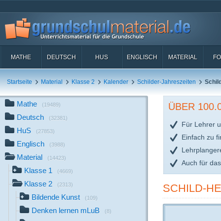
MATHE
DEUTSCH
HUS
ENGLISCH
MATERIAL
FO
Startseite
Material
Klasse 2
Kalender
Schilder-Jahreszeiten
Schil
Mathe
ÜBER 100
(19489)
Deutsch
(32381)
Für Lehrer u
HuS
(27853)
Einfach zu f
Englisch
(3988)
Lehrplanger
Material
(14423)
Auch für da
Klasse 1
(4669)
Klasse 2
(2313)
SCHILD-HE
Bildende Kunst
(109)
Denken lernen mLuB
(8)