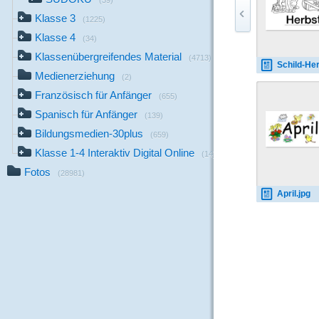
(39)
Klasse 3
(1225)
Klasse 4
(34)
Klassenübergreifendes Material
(4713)
Schild-Herbst-2
Medienerziehung
(2)
Französisch für Anfänger
(655)
Spanisch für Anfänger
(139)
Bildungsmedien-30plus
(659)
Klasse 1-4 Interaktiv Digital Online
(14)
Fotos
(28981)
April.jpg