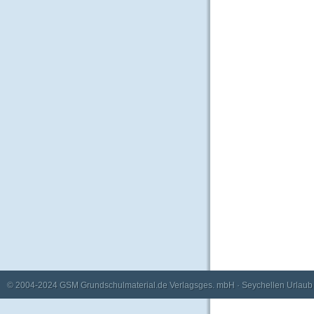
© 2004-2024
GSM Grundschulmaterial.de Verlagsges. mbH
·
Seychellen Urlaub