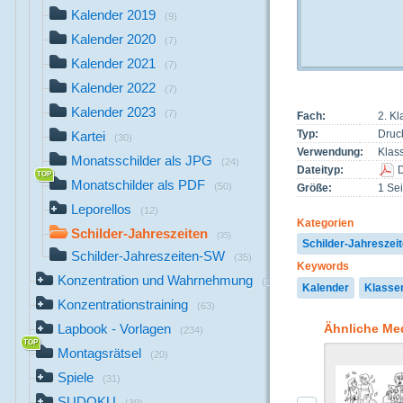
Kalender 2019
(9)
Kalender 2020
(7)
Kalender 2021
(7)
Kalender 2022
(7)
Kalender 2023
(7)
Fach:
2. Kl
Typ:
Druc
Kartei
(30)
Verwendung:
Klas
Monatsschilder als JPG
(24)
Dateityp:
Monatschilder als PDF
(50)
Größe:
1 Sei
Leporellos
(12)
Kategorien
Schilder-Jahreszeiten
(35)
Schilder-Jahreszei
Schilder-Jahreszeiten-SW
(35)
Keywords
Konzentration und Wahrnehmung
(147)
Kalender
Klasse
Konzentrationstraining
(63)
Ähnliche Me
Lapbook - Vorlagen
(234)
Montagsrätsel
(20)
Spiele
(31)
SUDOKU