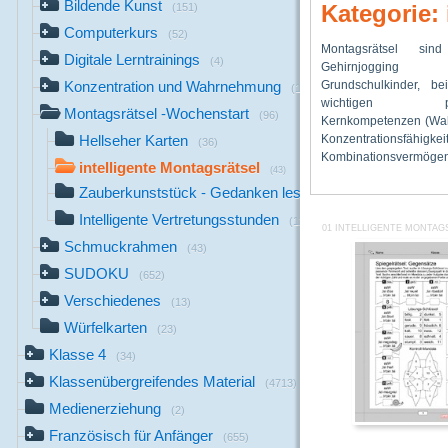
Bildende Kunst
Kategorie: 
(151)
Computerkurs
(52)
Montagsrätsel sind 
Aufmerksamkeit usw.) t
konkrete Rätsel a
Digitale Lerntrainings
(4)
Gehirnjoggi
gestärkt werden. Die 
werden und dann e
Grundschulkinder, b
Montagsrätsel wend
werden, ob das ent
Konzentration und Wahrnehmung
(176)
wichtigen psy
Kinder der 3.
Montagsrätsel
Montagsrätsel -Wochenstart
(96)
Kernkompetenzen (Wa
Grundschulklassen. Um
Leistungsvermögen 
Konzentrationsfähigkei
bzw. Unterforderung d
Hellseher Karten
(36)
Kombinationsvermögen
vermeiden, sollte zunächst d
intelligente Montagsrätsel
(43)
Zauberkunststück - Gedanken lesen
(5)
Intelligente Vertretungsstunden
(12)
01 INTELLIGENTE MONTAG
Schmuckrahmen
(43)
SUDOKU
(652)
Verschiedenes
(13)
Würfelkarten
(23)
Klasse 4
(34)
Klassenübergreifendes Material
(4713)
Medienerziehung
(2)
Französisch für Anfänger
(655)