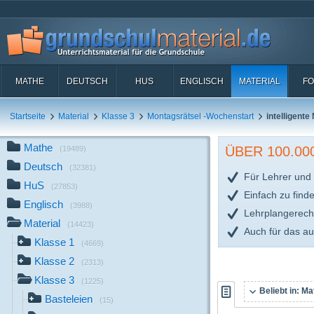
MATHE
DEUTSCH
HUS
ENGLISCH
MATERIAL
FO
Startseite
Material
Klasse 3
Montagsrätsel -Wochenstart
intelligente
Mathe
ÜBER 100.0
(19489)
Deutsch
(32381)
Für Lehrer und 
HuS
(27853)
Einfach zu find
Englisch
(3988)
Lehrplangerech
Material
(14423)
Auch für das a
Klasse 1
(4669)
Klasse 2
(2313)
Klasse 3
(1225)
Beliebt in:
Mat
Basteleien
(15)