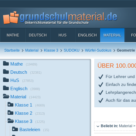
MATHE
DEUTSCH
HUS
ENGLISCH
MATERIAL
FO
Startseite
Material
Klasse 3
SUDOKU
Würfel-Sudokus
Geometrie
Mathe
ÜBER 100.0
(19489)
Deutsch
(32381)
Für Lehrer und 
HuS
(27853)
Einfach zu find
Englisch
(3988)
Lehrplangerech
Material
(14423)
Auch für das a
Klasse 1
(4669)
Klasse 2
(2313)
Klasse 3
(1225)
Beliebt in:
Material >
Basteleien
(15)