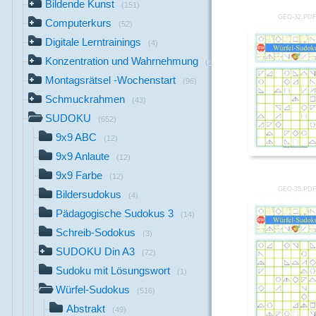
Bildende Kunst
(151)
GEO-32.PD
Computerkurs
(52)
Digitale Lerntrainings
(4)
Konzentration und Wahrnehmung
(176)
Montagsrätsel -Wochenstart
(96)
Schmuckrahmen
(43)
SUDOKU
(652)
9x9 ABC
(12)
9x9 Anlaute
(12)
9x9 Farbe
(12)
GEO-35.PD
Bildersudokus
(4)
Pädagogische Sudokus 3
(14)
Schreib-Sodokus
(3)
SUDOKU Din A3
(72)
Sudoku mit Lösungswort
(1)
Würfel-Sudokus
(516)
Abstrakt
(49)