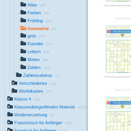
Atlas
(25)
Farben
(25)
GEO-38.PD
Frühling
(25)
Geometrie
(25)
grün
(25)
Künstler
(25)
Lettern
(25)
Meteo
(49)
Zahlen
(252)
Zahlensudokus
(7)
Verschiedenes
(13)
GEO-41.PD
Würfelkarten
(23)
Klasse 4
(34)
Klassenübergreifendes Material
(4713)
Medienerziehung
(2)
Französisch für Anfänger
(655)
Spanisch für Anfänger