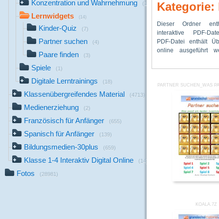
Konzentration und Wahrnehmung
Kategorie:
(1)
Lernwidgets
(14)
Dieser Ordner ent
Benutzer klick
die Übung gespielt w
Kinder-Quiz
(7)
interaktive PDF-Dat
heruntergeladenen PDF
Deshalb wir
Partner suchen
PDF-Datei enthält Ü
gewünschte Übung an 
(4)
online ausgeführt w
zu einer online-Plattf
Paare finden
(3)
Spiele
(1)
Digitale Lerntrainings
(18)
PARTNER SUCHEN_WAS PA
Klassenübergreifendes Material
(4713)
Medienerziehung
(2)
Französisch für Anfänger
(655)
Spanisch für Anfänger
(139)
Bildungsmedien-30plus
(659)
Klasse 1-4 Interaktiv Digital Online
(14)
Fotos
(28981)
KOALA.7Z