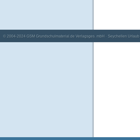
© 2004-2024
GSM Grundschulmaterial.de Verlagsges. mbH
·
Seychellen Urlaub