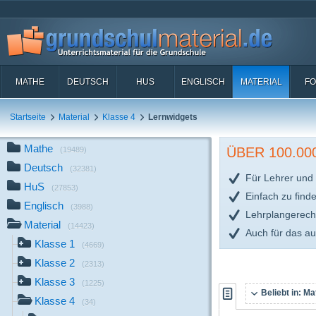
MATHE
DEUTSCH
HUS
ENGLISCH
MATERIAL
FO
Startseite
Material
Klasse 4
Lernwidgets
Mathe
ÜBER 100.0
(19489)
Deutsch
(32381)
Für Lehrer und 
HuS
(27853)
Einfach zu find
Englisch
(3988)
Lehrplangerech
Material
(14423)
Auch für das a
Klasse 1
(4669)
Klasse 2
(2313)
Klasse 3
(1225)
Beliebt in:
Mat
Klasse 4
(34)