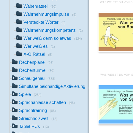
WAS WEISST DU VON B
Wabenrätsel
(30)
Wahrnehmungsimpulse
(9)
Versteckte Wörter
(4)
Wahrnehmungskompetenz
(2)
Wer weiß denn so etwas
(124)
Wer weiß es
(1)
X-O Rätsel
(5)
Rechenpläne
(26)
Rechentürme
(30)
WAS WEISST DU VOM S
Schau genau
(588)
Simultane beidhändige Aktivierung
(15)
Spiele
(284)
Sprachanlässe schaffen
(46)
Sprachtraining
(86)
Streichholzwelt
(12)
Tablet PCs
(13)