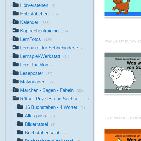
Hörverstehen
(1)
Holzstäbchen
(16)
Kalender
(338)
Kopfrechentraining
(14)
LernFotos
(134)
WAS WEISST DU VON SC
Lernpaket für Sehbehinderte
(60)
Lernspiel-Werkstatt
(11)
Lern-Triathlon
(7)
Leseposter
(30)
Malvorlagen
(2)
Märchen - Sagen - Fabeln
(82)
Rätsel, Puzzles und Suchsel
(1512)
16 Buchstaben - 4 Wörter
(1)
Alles passt
(7)
WAS WEISST DU VON B
Bilderrätsel
(8)
Buchstabensalat
(2)