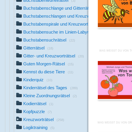
Buchstabenwürfelrätsel
(3)
Buchstabenschlange und Gitterrätsel
(2)
Buchstabenschlangen und Kreuzworträtsel
(7)
Buchstabenspirale und Kreuzworträtsel
(4)
Buchstabensuche im Linien-Labyrinth
(1)
Buchstabensuchrätsel
(22)
Gitterrätsel
(18)
WAS WEISST DU VON T
Gitter- und Kreuzworträtsel
(20)
Guten Morgen-Rätsel
(15)
Kennst du diese Tiere
(11)
Kinderquiz
(10)
Kinderrätsel des Tages
(289)
Kleine Zuordnungsrätsel
(2)
Kodierrätsel
(1)
Kopfpuzzle
(7)
Kreuzworträtsel
(258)
WAS WEISST DU VON OR
Logiktraining
(5)