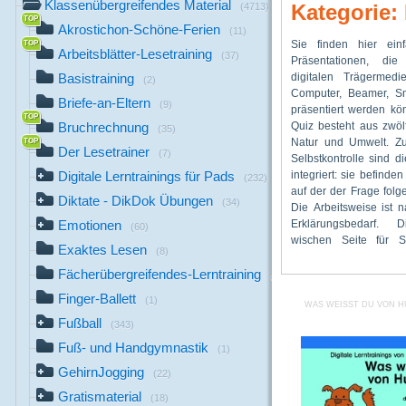
Klassenübergreifendes Material
Kategorie: 
(4713)
Akrostichon-Schöne-Ferien
(11)
Sie finden hier ein
lesen die Frage, überle
werden wollen, - als
Arbeitsblätter-Lesetraining
(37)
Präsentationen, die
Antwort und kontrollie
Bestandteil des Sachu
digitalen Trägermedie
auf der folgenden Kontr
wenn das entsprech
Basistraining
(2)
Computer, Beamer, S
PC werden die Seiten 
aufgerufen wird. Aber
Briefe-an-Eltern
(9)
präsentiert werden kö
Wischen, sondern 
denken: Das Naturqui
Quiz besteht aus zwöl
Betätigen der En
jedem Fall digital 
Bruchrechnung
(35)
Natur und Umwelt. Zu
weitergeblättert. Es gib
werden. Ein Farbau
Der Lesetrainer
(7)
Selbstkontrolle sind d
Einsatzmöglichkeiten
weder gewünscht noc
integriert: sie befinden
Naturquiz: - als 
Viel Freude mit dies
Digitale Lerntrainings für Pads
(232)
auf der der Frage folg
Anfang eines Unterric
wünschen Ihnen jetz
Diktate - DikDok Übungen
(34)
Die Arbeitsweise ist 
als Zeitausgleich für Ki
Michael Junga und 
Erklärungsbedarf. 
der Unterrichtsarbeit b
Emotionen
(60)
wischen Seite für Se
sind und sinnvoll b
Exaktes Lesen
(8)
Fächerübergreifendes-Lerntraining
(31)
Finger-Ballett
(1)
WAS WEISST DU VON H
Fußball
(343)
Fuß- und Handgymnastik
(1)
GehirnJogging
(22)
Gratismaterial
(18)