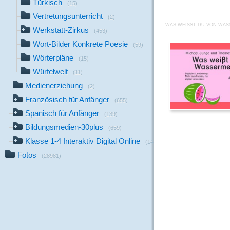
Türkisch
(15)
Vertretungsunterricht
(2)
WAS WEISST DU VON WAS
Werkstatt-Zirkus
(453)
Wort-Bilder Konkrete Poesie
(59)
Wörterpläne
(15)
Würfelwelt
(11)
Medienerziehung
(2)
Französisch für Anfänger
(655)
Spanisch für Anfänger
(139)
Bildungsmedien-30plus
(659)
Klasse 1-4 Interaktiv Digital Online
(14)
Fotos
(28981)