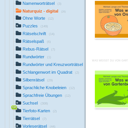
Namenworträtsel
(3)
Naturquiz - digital
(26)
Ohne Worte
(12)
Puzzles
(149)
Rätselschrift
(14)
Rätselspaß
(6)
Rebus-Rätsel
(7)
Rundwörter
(1)
WAS WEISST DU VON GAR
Rundwörter und Kreuzworträtsel
(10)
Schlangenwort im Quadrat
(2)
Silbenrätsel
(29)
Sprachliche Knobeleien
(12)
Sprachfreie Übungen
(12)
Suchsel
(308)
Tierfoto-Karten
(2)
Tierrätsel
(7)
Vorleserätsel
(44)