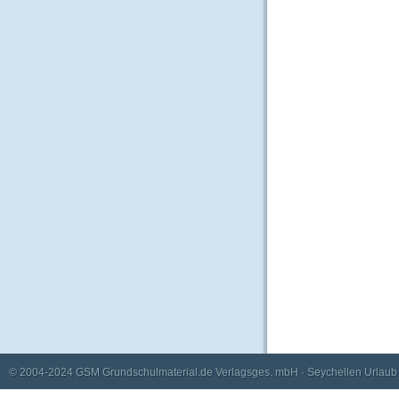
© 2004-2024
GSM Grundschulmaterial.de Verlagsges. mbH
·
Seychellen Urlaub