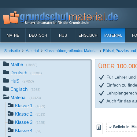
MATHE
DEUTSCH
HUS
ENGLISCH
MATERIAL
FO
Startseite
Material
Klassenübergreifendes Material
Rätsel, Puzzles und
Mathe
ÜBER 100.0
(19489)
Deutsch
(32381)
Für Lehrer und 
HuS
(27853)
Einfach zu find
Englisch
(3988)
Lehrplangerech
Material
(14423)
Auch für das a
Klasse 1
(4669)
Klasse 2
(2313)
Klasse 3
(1225)
Beliebt in:
Mat
Klasse 4
(34)