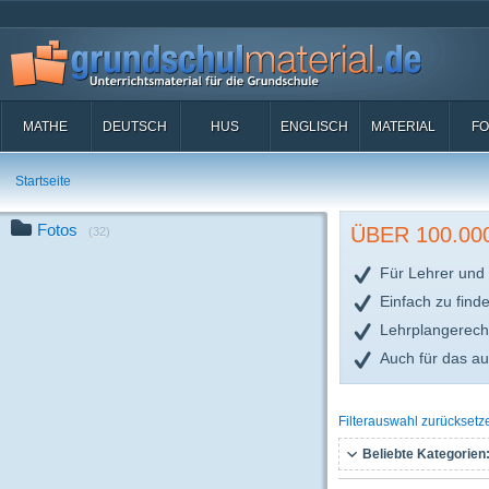
MATHE
DEUTSCH
HUS
ENGLISCH
MATERIAL
FO
Startseite
Fotos
ÜBER 100.0
(32)
Für Lehrer und 
Einfach zu find
Lehrplangerech
Auch für das a
Filterauswahl zurücksetz
Beliebte Kategorien