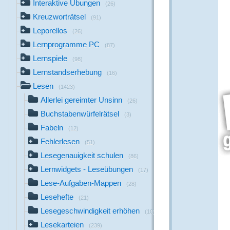
Interaktive Übungen
(26)
Kreuzworträtsel
(91)
Leporellos
(26)
Lernprogramme PC
(87)
Lernspiele
(98)
Lernstandserhebung
(16)
Lesen
(1423)
Allerlei gereimter Unsinn
(26)
Buchstabenwürfelrätsel
(3)
Fabeln
(12)
Fehlerlesen
(51)
Lesegenauigkeit schulen
(86)
Lernwidgets - Leseübungen
(17)
Lese-Aufgaben-Mappen
(28)
Lesehefte
(21)
Lesegeschwindigkeit erhöhen
(10)
Lesekarteien
(239)