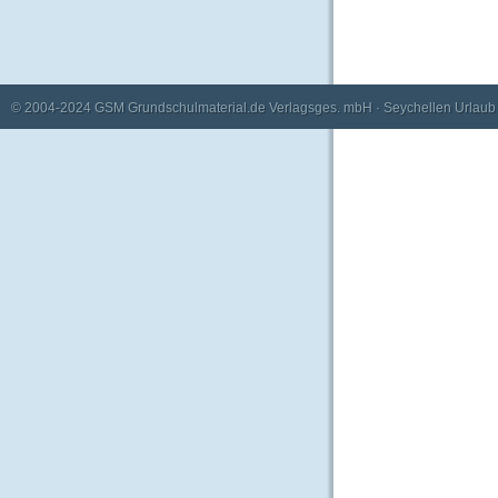
© 2004-2024
GSM Grundschulmaterial.de Verlagsges. mbH
·
Seychellen Urlaub