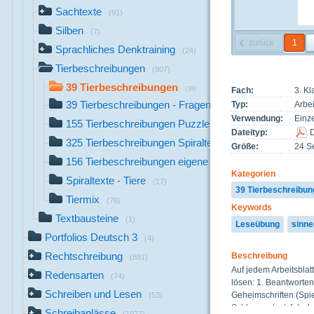
Sachtexte
(91)
Silben
(7)
zurück
1
Sprachliches Denktraining
(24)
Tierbeschreibungen
(807)
39 Tierbeschreibungen
Fach:
3. K
(39)
39 Tierbeschreibungen - Fragen
Typ:
Arbei
(40)
Verwendung:
Einze
155 Tierbeschreibungen Puzzle
(155)
Dateityp:
325 Tierbeschreibungen Spiraltext
(325)
Größe:
24 Se
156 Tierbeschreibungen eigene Fragen
(155)
Kategorien
Spiraltexte - Tiere
(17)
39 Tierbeschreibu
Tiermix
(76)
Keywords
Textbausteine
(1)
Leseübung
sinne
Portfolios Deutsch 3
(4)
Rechtschreibung
Beschreibung
(881)
Auf jedem Arbeitsblat
Redensarten
(74)
lösen: 1. Beantworten
Schreiben und Lesen
Geheimschriften (Spie
(53)
Schlangentext, falsc
Schreibanlässe