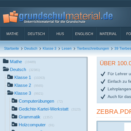
MATHE
DEUTSCH
HUS
ENGLISCH
MATERIAL
FO
Startseite
Deutsch
Klasse 3
Lesen
Tierbeschreibungen
39 Tierbe
Mathe
ÜBER 100
(19489)
Deutsch
(32381)
Für Lehrer u
Klasse 1
(10263)
Einfach zu f
Klasse 2
(9565)
Lehrplanger
Klasse 3
(9921)
Auch für da
Computerübungen
(72)
Gedichte-Kartei-Werkstatt
(3123)
ZEBRA.PD
Grammatik
(1357)
Holzcomputer
(91)