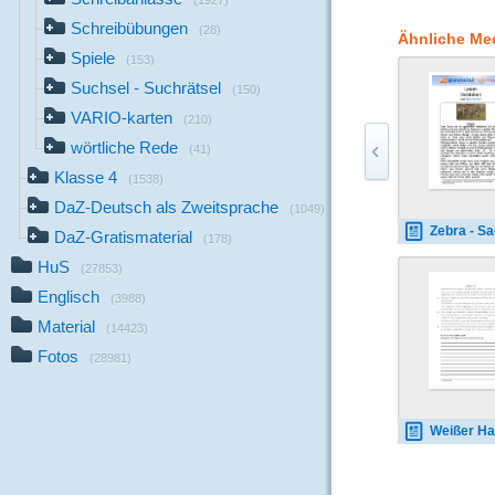
(1927)
wird. 3. 10 Namenwört
Schreibübungen
einem Suchsel (leicht
(28)
Ähnliche Me
in Spiralform lesen u
Spiele
(153)
vorgegeben und muss 
Suchsel - Suchrätsel
die Fragen beantworte
(150)
Mitschüler.
VARIO-karten
(210)
wörtliche Rede
(41)
Klasse 4
(1538)
DaZ-Deutsch als Zweitsprache
(1049)
Zebra - Sachte
DaZ-Gratismaterial
(178)
HuS
(27853)
Englisch
(3988)
Material
(14423)
Fotos
(28981)
Weißer Ha