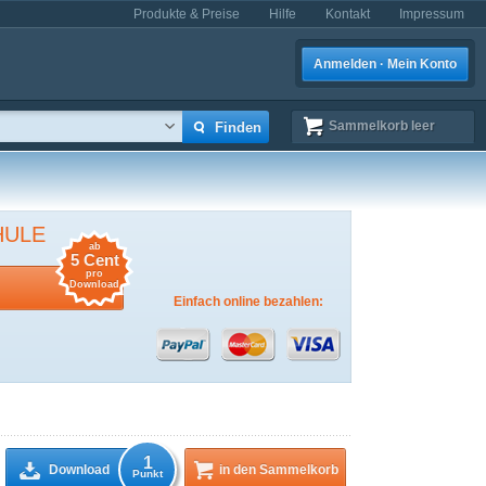
Produkte & Preise
Hilfe
Kontakt
Impressum
Anmelden · Mein Konto
Sammelkorb
leer
HULE
ab
5 Cent
pro
Download
Einfach online bezahlen:
1
Download
in den Sammelkorb
Punkt