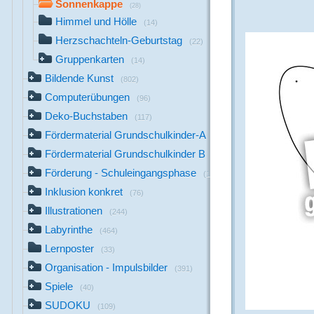
Sonnenkappe
(28)
Himmel und Hölle
(14)
Herzschachteln-Geburtstag
(22)
Gruppenkarten
(14)
Bildende Kunst
(802)
Computerübungen
(96)
Deko-Buchstaben
(117)
Fördermaterial Grundschulkinder-A
(44)
Fördermaterial Grundschulkinder B
(529)
Förderung - Schuleingangsphase
(1142)
Inklusion konkret
(76)
Illustrationen
(244)
Labyrinthe
(464)
Lernposter
(33)
Organisation - Impulsbilder
(391)
Spiele
(40)
SUDOKU
(109)