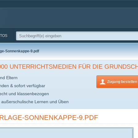
TOS
age-Sonnenkappe-9.pdf
.000 UNTERRICHTSMEDIEN FÜR DIE GRUNDSC
nd Eltern
Zugang bestellen
inden & sofort verfügbar
echt und klassenbezogen
s außerschulische Lernen und Üben
RLAGE-SONNENKAPPE-9.PDF