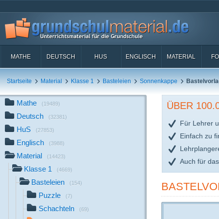
MATHE
DEUTSCH
HUS
ENGLISCH
MATERIAL
FO
Startseite
Material
Klasse 1
Basteleien
Sonnenkappe
Bastelvorl
Mathe
ÜBER 100
(19489)
Deutsch
(32381)
Für Lehrer u
HuS
(27853)
Einfach zu f
Englisch
(3988)
Lehrplanger
Material
(14423)
Auch für da
Klasse 1
(4669)
Basteleien
(154)
BASTELVO
Puzzle
(7)
Schachteln
(69)