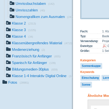
Umrissbuchstaben
(142)
Umrisszahlen
(40)
Nomengrafiken zum Ausmalen
(247)
Klasse 2
(2313)
Klasse 3
(1225)
Fach:
1. Kl
Klasse 4
Typ:
Bast
(34)
Verwendung:
Proj
Klassenübergreifendes Material
(4713)
Dateityp:
Medienerziehung
(2)
Größe:
1 Sei
Französisch für Anfänger
(655)
Kategorien
Spanisch für Anfänger
(139)
Sonnenkappe
Bildungsmedien-30plus
(659)
Keywords
Klasse 1-4 Interaktiv Digital Online
(14)
Einschulung
Ler
Fotos
(28981)
Sonne
Ähnliche Me