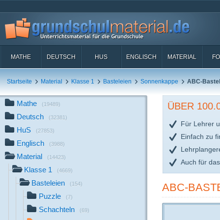
MATHE
DEUTSCH
HUS
ENGLISCH
MATERIAL
FO
Startseite
Material
Klasse 1
Basteleien
Sonnenkappe
ABC-Bastel
Mathe
ÜBER 100
(19489)
Deutsch
(32381)
Für Lehrer u
HuS
(27853)
Einfach zu f
Englisch
(3988)
Lehrplanger
Material
(14423)
Auch für da
Klasse 1
(4669)
Basteleien
(154)
ABC-BAST
Puzzle
(7)
Schachteln
(69)