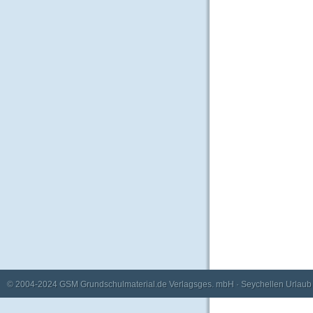
© 2004-2024
GSM Grundschulmaterial.de Verlagsges. mbH
·
Seychellen Urlaub