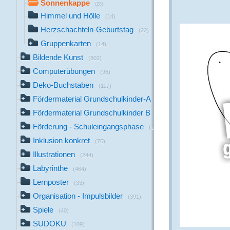
Sonnenkappe
(28)
Himmel und Hölle
(14)
Herzschachteln-Geburtstag
(22)
Gruppenkarten
(14)
Bildende Kunst
(802)
Computerübungen
(96)
Deko-Buchstaben
(117)
Fördermaterial Grundschulkinder-A
(44)
Fördermaterial Grundschulkinder B
(529)
Förderung - Schuleingangsphase
(1142)
Inklusion konkret
(76)
Illustrationen
(244)
Labyrinthe
(464)
Lernposter
(33)
Organisation - Impulsbilder
(391)
Spiele
(40)
SUDOKU
(109)