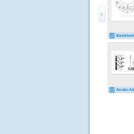
Bastelvorlage-Sonnenkappe-Sch
An-der-Ampel-