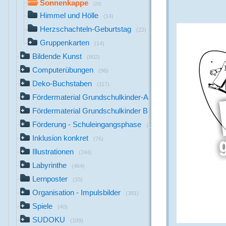
Sonnenkappe
(28)
Himmel und Hölle
(14)
Herzschachteln-Geburtstag
(22)
Gruppenkarten
(14)
Bildende Kunst
(802)
Computerübungen
(96)
Deko-Buchstaben
(117)
Fördermaterial Grundschulkinder-A
(44)
Fördermaterial Grundschulkinder B
(529)
Förderung - Schuleingangsphase
(1142)
Inklusion konkret
(76)
Illustrationen
(244)
Labyrinthe
(464)
Lernposter
(33)
Organisation - Impulsbilder
(391)
Spiele
(40)
SUDOKU
(109)