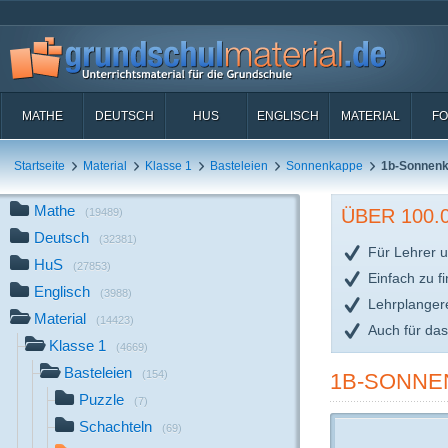
MATHE
DEUTSCH
HUS
ENGLISCH
MATERIAL
FO
Startseite
Material
Klasse 1
Basteleien
Sonnenkappe
1b-Sonnenk
Mathe
ÜBER 100
(19489)
Deutsch
(32381)
Für Lehrer u
HuS
(27853)
Einfach zu f
Englisch
(3988)
Lehrplanger
Material
(14423)
Auch für da
Klasse 1
(4669)
Basteleien
(154)
1B-SONNE
Puzzle
(7)
Schachteln
(69)