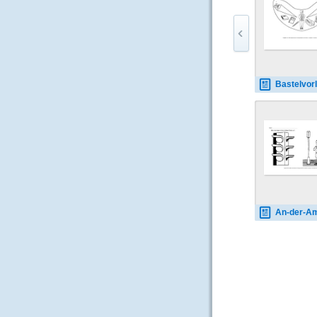
Bastelvorlage-Sonnenkappe-Sch
An-der-Ampel-