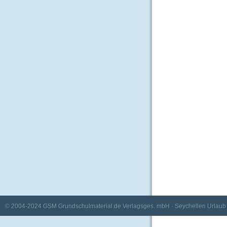
© 2004-2024
GSM Grundschulmaterial.de Verlagsges. mbH
·
Seychellen Urlaub