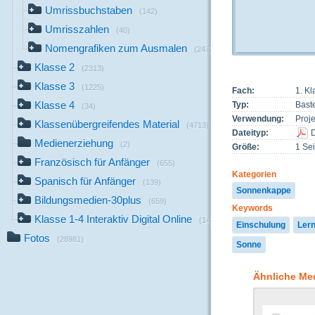
Umrissbuchstaben
(142)
Umrisszahlen
(40)
Nomengrafiken zum Ausmalen
(247)
Klasse 2
(2313)
Klasse 3
(1225)
Fach:
1. Kl
Klasse 4
Typ:
Bast
(34)
Verwendung:
Proj
Klassenübergreifendes Material
(4713)
Dateityp:
Medienerziehung
(2)
Größe:
1 Sei
Französisch für Anfänger
(655)
Kategorien
Spanisch für Anfänger
(139)
Sonnenkappe
Bildungsmedien-30plus
(659)
Keywords
Klasse 1-4 Interaktiv Digital Online
(14)
Einschulung
Ler
Fotos
(28981)
Sonne
Ähnliche Me