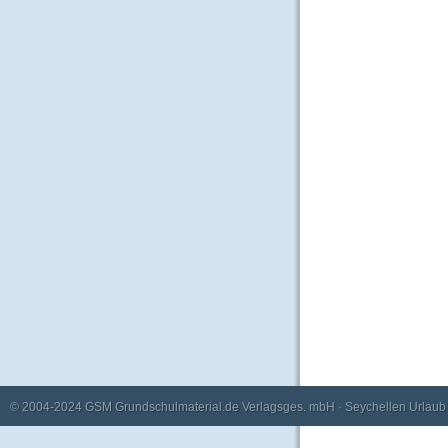
© 2004-2024
GSM Grundschulmaterial.de Verlagsges. mbH
·
Seychellen Urlaub