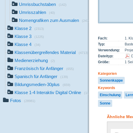
Umrissbuchstaben
(142)
Umrisszahlen
(40)
Nomengrafiken zum Ausmalen
(247)
Klasse 2
(2313)
Klasse 3
(1225)
Fach:
1. Kl
Klasse 4
Typ:
Bast
(34)
Verwendung:
Proj
Klassenübergreifendes Material
(4713)
Dateityp:
Medienerziehung
(2)
Größe:
1 Sei
Französisch für Anfänger
(655)
Kategorien
Spanisch für Anfänger
(139)
Sonnenkappe
Bildungsmedien-30plus
(659)
Keywords
Klasse 1-4 Interaktiv Digital Online
(14)
Einschulung
Ler
Fotos
(28981)
Sonne
Ähnliche Me