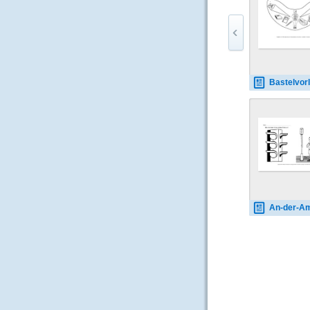
Bastelvorlage-Sonnenkappe-Sch
An-der-Ampel-