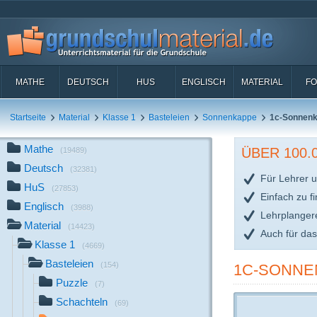
MATHE
DEUTSCH
HUS
ENGLISCH
MATERIAL
FO
Startseite
Material
Klasse 1
Basteleien
Sonnenkappe
1c-Sonnenk
Mathe
ÜBER 100
(19489)
Deutsch
(32381)
Für Lehrer u
HuS
(27853)
Einfach zu f
Englisch
(3988)
Lehrplanger
Material
(14423)
Auch für da
Klasse 1
(4669)
Basteleien
(154)
1C-SONNE
Puzzle
(7)
Schachteln
(69)