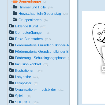
Sonnenkappe
(28)
Himmel und Hölle
(14)
Herzschachteln-Geburtstag
(22)
Gruppenkarten
(14)
Bildende Kunst
(802)
Computerübungen
(96)
Deko-Buchstaben
(117)
Fördermaterial Grundschulkinder-A
(44)
Fördermaterial Grundschulkinder B
(529)
Förderung - Schuleingangsphase
(1142)
Inklusion konkret
(76)
Illustrationen
(244)
Labyrinthe
(464)
Lernposter
(33)
Organisation - Impulsbilder
(391)
Spiele
(40)
SUDOKU
(109)